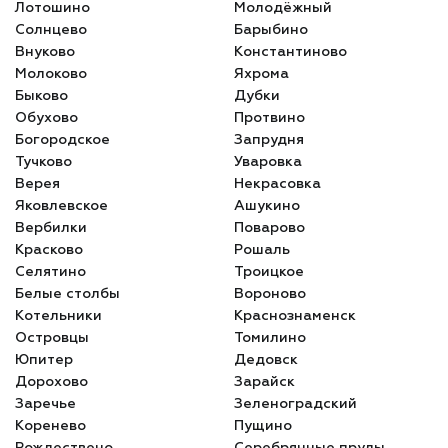
Лотошино
Молодёжный
Солнцево
Барыбино
Внуково
Константиново
Молоково
Яхрома
Быково
Дубки
Обухово
Протвино
Богородское
Запрудня
Тучково
Уваровка
Верея
Некрасовка
Яковлевское
Ашукино
Вербилки
Поварово
Красково
Рошаль
Селятино
Троицкое
Белые столбы
Вороново
Котельники
Краснознаменск
Островцы
Томилино
Юпитер
Дедовск
Дорохово
Зарайск
Заречье
Зеленоградский
Коренево
Пущино
Рождествено
Серебрянные пруды