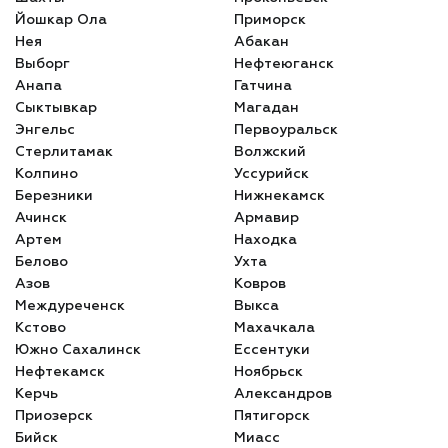
Йошкар Ола
Приморск
Нея
Абакан
Выборг
Нефтеюганск
Анапа
Гатчина
Сыктывкар
Магадан
Энгельс
Первоуральск
Стерлитамак
Волжский
Колпино
Уссурийск
Березники
Нижнекамск
Ачинск
Армавир
Артем
Находка
Белово
Ухта
Азов
Ковров
Междуреченск
Выкса
Кстово
Махачкала
Южно Сахалинск
Ессентуки
Нефтекамск
Ноябрьск
Керчь
Александров
Приозерск
Пятигорск
Бийск
Миасс