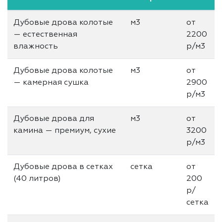
Дубовые дрова колотые
м3
от
— естественная
2200
влажность
р/м3
Дубовые дрова колотые
м3
от
— камерная сушка
2900
р/м3
Дубовые дрова для
м3
от
камина — премиум, сухие
3200
р/м3
Дубовые дрова в сетках
сетка
от
(40 литров)
200
р/
сетка