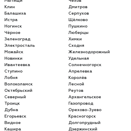
Мытищи
Чехов
Клин
Дмитров
Балашиха
Серпухов
Истра
Щёлково
Ногинск
Пушкино
Чёрное
Люберцы
Зеленоград
Химки
Электросталь
Сходня
Можайск
Железнодорожный
Новинки
Удельная
Ивантеевка
Солнечногорск
Ступино
Апрелевка
Лобня
Королёв
Волоколамск
Лесной
Октябрьский
Реутов
Северный
Архангельское
Троицк
Газопровод
Дубна
Орехово-Зуево
Егорьевск
Красногорск
Видное
Долгопрудный
Кашира
Дзержинский