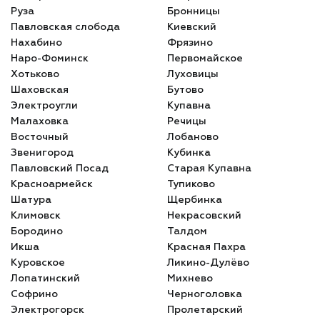
Руза
Бронницы
Павловская слобода
Киевский
Нахабино
Фрязино
Наро-Фоминск
Первомайское
Хотьково
Луховицы
Шаховская
Бутово
Электроугли
Купавна
Малаховка
Речицы
Восточный
Лобаново
Звенигород
Кубинка
Павловский Посад
Старая Купавна
Красноармейск
Тупиково
Шатура
Щербинка
Климовск
Некрасовский
Бородино
Талдом
Икша
Красная Пахра
Куровское
Ликино-Дулёво
Лопатинский
Михнево
Софрино
Черноголовка
Электрогорск
Пролетарский