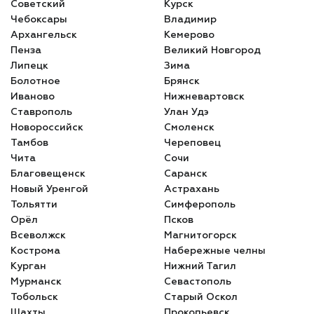
Советский
Курск
Чебоксары
Владимир
Архангельск
Кемерово
Пенза
Великий Новгород
Липецк
Зима
Болотное
Брянск
Иваново
Нижневартовск
Ставрополь
Улан Удэ
Новороссийск
Смоленск
Тамбов
Череповец
Чита
Сочи
Благовещенск
Саранск
Новый Уренгой
Астрахань
Тольятти
Симферополь
Орёл
Псков
Всеволжск
Магнитогорск
Кострома
Набережные челны
Курган
Нижний Тагил
Мурманск
Севастополь
Тобольск
Старый Оскол
Шахты
Прокопьевск