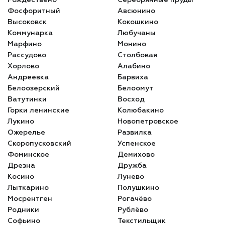
Фосфоритный
Авсюнино
Высоковск
Кокошкино
Коммунарка
Любучаны
Марфино
Монино
Рассудово
Столбовая
Хорлово
Алабино
Андреевка
Барвиха
Белоозерский
Белоомут
Ватутинки
Восход
Горки ленинские
Колюбакино
Лукино
Новопетровское
Ожерелье
Развилка
Скоропусковский
Успенское
Фоминское
Демихово
Дрезна
Дружба
Косино
Лунево
Лыткарино
Полушкино
Мосрентген
Рогачёво
Родники
Рублёво
Софьино
Текстильщик