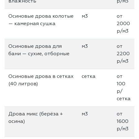
влажность
р/м3
Осиновые дрова колотые
м3
от
— камерная сушка
2000
р/м3
Осиновые дрова для
м3
от
бани — сухие, отборные
2200
р/м3
Осиновые дрова в сетках
сетка
от
(40 литров)
100
р/
сетка
Дрова микс (берёза +
м3
от
осина)
1600
р/м3