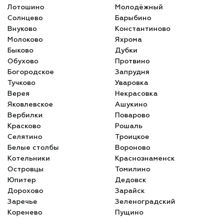
Лотошино
Молодёжный
Солнцево
Барыбино
Внуково
Константиново
Молоково
Яхрома
Быково
Дубки
Обухово
Протвино
Богородское
Запрудня
Тучково
Уваровка
Верея
Некрасовка
Яковлевское
Ашукино
Вербилки
Поварово
Красково
Рошаль
Селятино
Троицкое
Белые столбы
Вороново
Котельники
Краснознаменск
Островцы
Томилино
Юпитер
Дедовск
Дорохово
Зарайск
Заречье
Зеленоградский
Коренево
Пущино