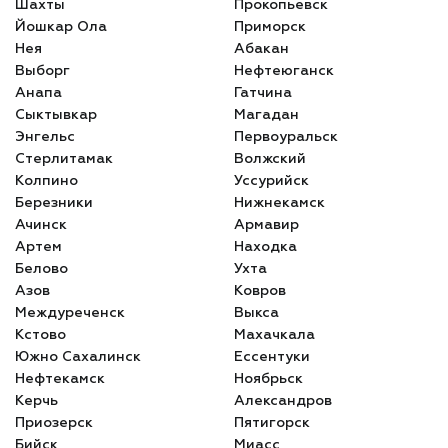
Шахты
Прокопьевск
Йошкар Ола
Приморск
Нея
Абакан
Выборг
Нефтеюганск
Анапа
Гатчина
Сыктывкар
Магадан
Энгельс
Первоуральск
Стерлитамак
Волжский
Колпино
Уссурийск
Березники
Нижнекамск
Ачинск
Армавир
Артем
Находка
Белово
Ухта
Азов
Ковров
Междуреченск
Выкса
Кстово
Махачкала
Южно Сахалинск
Ессентуки
Нефтекамск
Ноябрьск
Керчь
Александров
Приозерск
Пятигорск
Бийск
Миасс