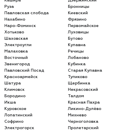
Кашира
Дзержинский
Руза
Бронницы
Павловская слобода
Киевский
Нахабино
Фрязино
Наро-Фоминск
Первомайское
Хотьково
Луховицы
Шаховская
Бутово
Электроугли
Купавна
Малаховка
Речицы
Восточный
Лобаново
Звенигород
Кубинка
Павловский Посад
Старая Купавна
Красноармейск
Тупиково
Шатура
Щербинка
Климовск
Некрасовский
Бородино
Талдом
Икша
Красная Пахра
Куровское
Ликино-Дулёво
Лопатинский
Михнево
Софрино
Черноголовка
Электрогорск
Пролетарский