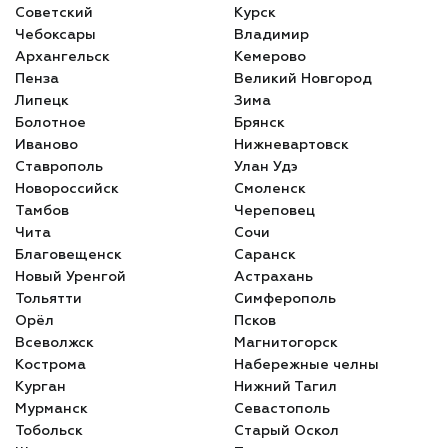
Советский
Курск
Чебоксары
Владимир
Архангельск
Кемерово
Пенза
Великий Новгород
Липецк
Зима
Болотное
Брянск
Иваново
Нижневартовск
Ставрополь
Улан Удэ
Новороссийск
Смоленск
Тамбов
Череповец
Чита
Сочи
Благовещенск
Саранск
Новый Уренгой
Астрахань
Тольятти
Симферополь
Орёл
Псков
Всеволжск
Магнитогорск
Кострома
Набережные челны
Курган
Нижний Тагил
Мурманск
Севастополь
Тобольск
Старый Оскол