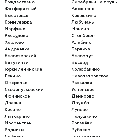
Рождествено
Серебрянные пруды
Фосфоритный
Авсюнино
Высоковск
Кокошкино
Коммунарка
Любучаны
Марфино
Монино
Рассудово
Столбовая
Хорлово
Алабино
Андреевка
Барвиха
Белоозерский
Белоомут
Ватутинки
Восход
Горки ленинские
Колюбакино
Лукино
Новопетровское
Ожерелье
Развилка
Скоропусковский
Успенское
Фоминское
Демихово
Дрезна
Дружба
Косино
Лунево
Лыткарино
Полушкино
Мосрентген
Рогачёво
Родники
Рублёво
Софьино
Текстильщик