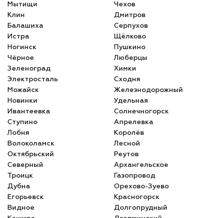
Мытищи
Чехов
Клин
Дмитров
Балашиха
Серпухов
Истра
Щёлково
Ногинск
Пушкино
Чёрное
Люберцы
Зеленоград
Химки
Электросталь
Сходня
Можайск
Железнодорожный
Новинки
Удельная
Ивантеевка
Солнечногорск
Ступино
Апрелевка
Лобня
Королёв
Волоколамск
Лесной
Октябрьский
Реутов
Северный
Архангельское
Троицк
Газопровод
Дубна
Орехово-Зуево
Егорьевск
Красногорск
Видное
Долгопрудный