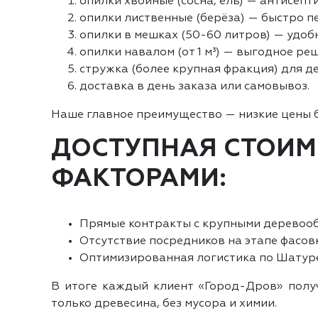
опилки хвойные (сосна, ель) — антисепт
опилки лиственные (берёза) — быстро п
опилки в мешках (50-60 литров) — удоб
опилки навалом (от 1 м³) — выгодное ре
стружка (более крупная фракция) для де
доставка в день заказа или самовывоз.
Наше главное преимущество — низкие цены 
ДОСТУПНАЯ СТОИМ
ФАКТОРАМИ:
Прямые контракты с крупными дерево
Отсутствие посредников на этапе фасов
Оптимизированная логистика по Шатуре
В итоге каждый клиент «Город-Дров» полу
только древесина, без мусора и химии.