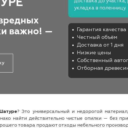
ТУРЕ
доставка до участка,
укладка в поленницу.
 вредных
ки важно! —
Гарантия качества
Честный объём
Доставка от 1 дня
Низкие цены
Собственный авто
ку
Отборная древеси
 Шатуре
? Это универсальный и недорогой материал
нако найти действительно чистые опилки — без при
орошего товара продают отходы мебельного производ